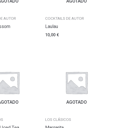
AGOTADO
AGOTADO
DE AUTOR
COCKTAILS DE AUTOR
ossom
Laulau
10,00
€
AGOTADO
AGOTADO
OS
LOS CLÁSICOS
d Iced Tea
Margarita