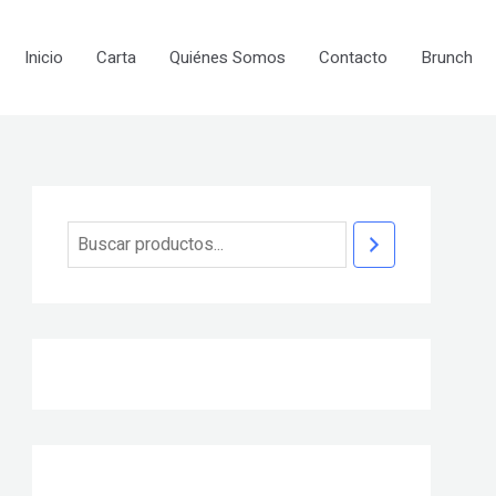
B
u
Inicio
Carta
Quiénes Somos
Contacto
Brunch
s
c
a
r